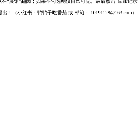
以在“展馆”翻阅；如果不勾选则仅自己可见。最后点击“添加记录
红书：鸭鸭子吃番茄 或 邮箱：t10191128@163.com）